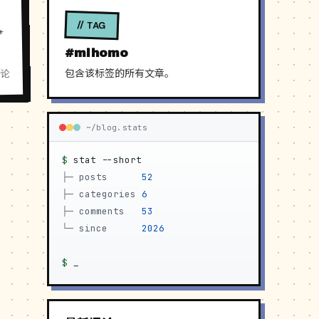
// TAG
+
#mihomo
包含该标签的所有文章。
评论
~/blog.stats
$
stat --short
├─
posts     
52
├─
categories
6
├─
comments  
53
└─
since     
2026
$
_