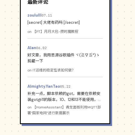
最新评论
zoululll
07.11
[secret] 大佬有药吗 [/secret]
on
【PT】月月大包-攒时魔教程
Alan
06.02
好文章，我用思源谷歌插件 ヾ(≧∇≦*)ゝ
剪藏一下
on
IT运维的稳定性该如何做？
Almighty.YanTao
05.22
补充一点，脚本依赖的got，需要在依赖安
装got@11的版本，10、12和13不能使用，会
导致脚本运行失败
on
【HomeAssistant】青龙面板利用MQTT部
署“国家电网”进行数据展示