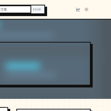
Ctrl
K