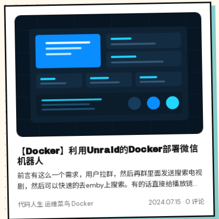
【Docker】利用Unraid的Docker部署微信
机器人
前言有这么一个需求，用户拉群，然后再群里面发送搜索电视
剧，然后可以快速的去emby上搜索。有的话直接给播放链
接，如果没有的话，直接去搜索下来并且下载，下载后自动入
2024.07.15 · 0 评论
代码人生 运维菜鸟 Docker
库。但是后面这一部分的需求应该还需要一段时间，因此我...