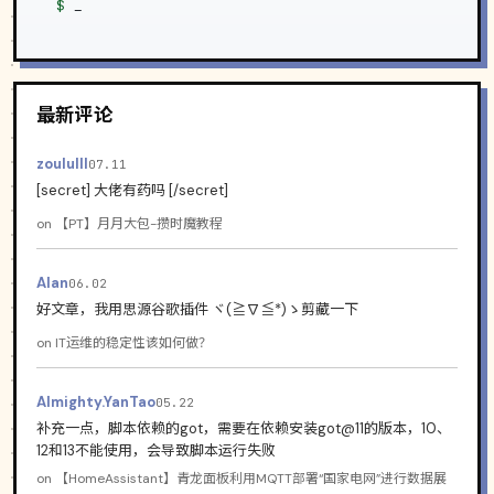
$
_
最新评论
zoululll
07.11
[secret] 大佬有药吗 [/secret]
on
【PT】月月大包-攒时魔教程
Alan
06.02
好文章，我用思源谷歌插件 ヾ(≧∇≦*)ゝ剪藏一下
on
IT运维的稳定性该如何做？
Almighty.YanTao
05.22
补充一点，脚本依赖的got，需要在依赖安装got@11的版本，10、
12和13不能使用，会导致脚本运行失败
on
【HomeAssistant】青龙面板利用MQTT部署“国家电网”进行数据展