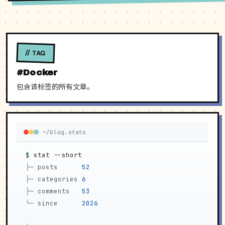
// TAG
#Docker
包含该标签的所有文章。
~/blog.stats
$
stat --short
├─
posts     
52
├─
categories
6
├─
comments  
53
└─
since     
2026