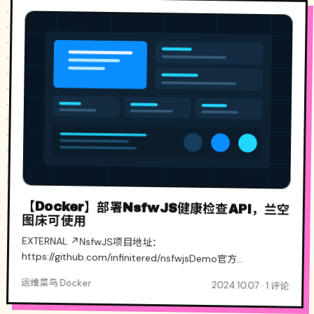
【Docker】部署NsfwJS健康检查API，兰空
图床可使用
EXTERNAL ↗NsfwJS项目地址：
https://github.com/infinitered/nsfwjsDemo官方
Democonst express = require('express') cons...
运维菜鸟 Docker
2024.10.07 · 1 评论