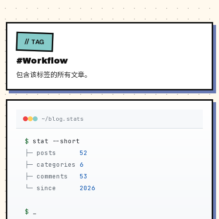
// TAG
#Workflow
包含该标签的所有文章。
~/blog.stats
$
stat --short
├─
posts     
52
├─
categories
6
├─
comments  
53
└─
since     
2026
$
_