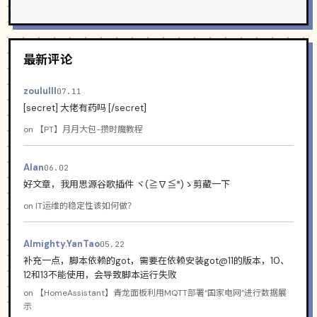
最新评论
zoululll
07.11
[secret] 大佬有药吗 [/secret]
on
【PT】月月大包-攒时魔教程
Alan
06.02
好文章，我用思源谷歌插件 ヾ(≧∇≦*)ゝ剪藏一下
on
IT运维的稳定性该如何做？
Almighty.YanTao
05.22
补充一点，脚本依赖的got，需要在依赖安装got@11的版本，10、
12和13不能使用，会导致脚本运行失败
on
【HomeAssistant】青龙面板利用MQTT部署“国家电网”进行数据展
示