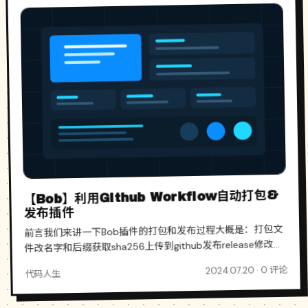
【Bob】利用Github Workflow自动打包&
发布插件
前言我们来讲一下Bob插件的打包和发布过程大概是：打包文
件改名字和后缀获取sha256上传到github发布release修改
appcast.json文件上传到github.....差不多就是这样，是不是感
2024.07.20 · 0 评论
代码人生
觉好麻烦...